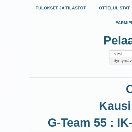
TULOKSET JA TILASTOT
OTTELULISTAT
FARMIP
Pelaa
Nimi
Syntymäv
O
Kausi
G-Team 55 : IK