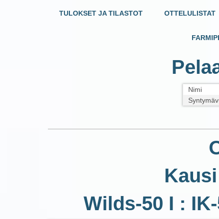
TULOKSET JA TILASTOT
OTTELULISTAT
FARMIP
Pelaa
Nimi
Syntymäv
O
Kausi
Wilds-50 I : IK