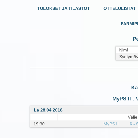
TULOKSET JA TILASTOT
OTTELULISTAT
FARMIP
Pe
Nimi
Syntymäv
Ka
MyPS II : 
La 28.04.2018
Välie
19:30
MyPS II
6 - 