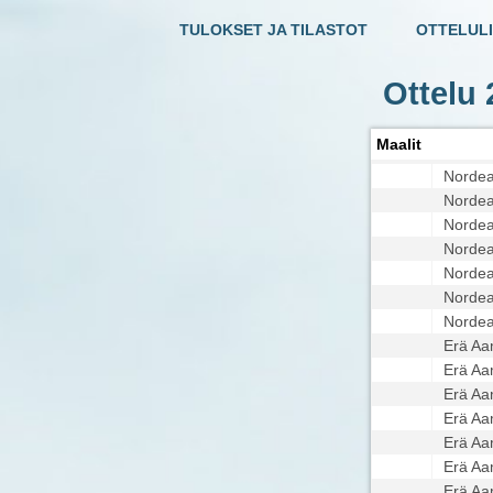
TULOKSET JA TILASTOT
OTTELULI
Ottelu
Maalit
Norde
Norde
Norde
Norde
Norde
Norde
Norde
Erä A
Erä A
Erä A
Erä A
Erä A
Erä A
Erä A