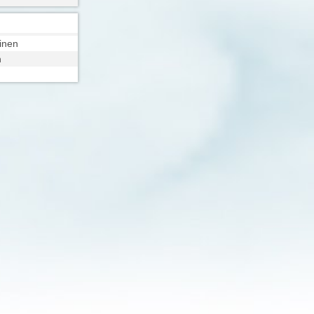
minen
n