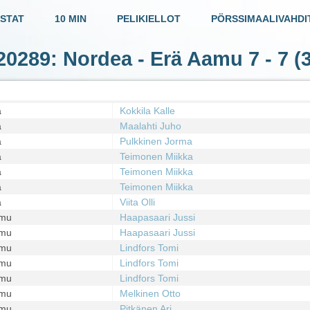
STAT
10 MIN
PELIKIELLOT
PÖRSSIMAALIVAHDI
 20289: Nordea - Erä Aamu
7 - 7
(3
a
Kokkila Kalle
a
Maalahti Juho
a
Pulkkinen Jorma
a
Teimonen Miikka
a
Teimonen Miikka
a
Teimonen Miikka
a
Viita Olli
amu
Haapasaari Jussi
amu
Haapasaari Jussi
amu
Lindfors Tomi
amu
Lindfors Tomi
amu
Lindfors Tomi
amu
Melkinen Otto
amu
Pitkänen Ari