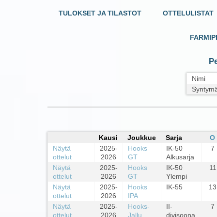
TULOKSET JA TILASTOT
OTTELULISTAT
FARMIP
Pe
Nimi
Syntymä
Kausi
Joukkue
Sarja
O
Näytä
2025-
Hooks
IK-50
7
ottelut
2026
GT
Alkusarja
Näytä
2025-
Hooks
IK-50
11
ottelut
2026
GT
Ylempi
Näytä
2025-
Hooks
IK-55
13
ottelut
2026
IPA
Näytä
2025-
Hooks-
II-
7
ottelut
2026
Jallu
divisoona