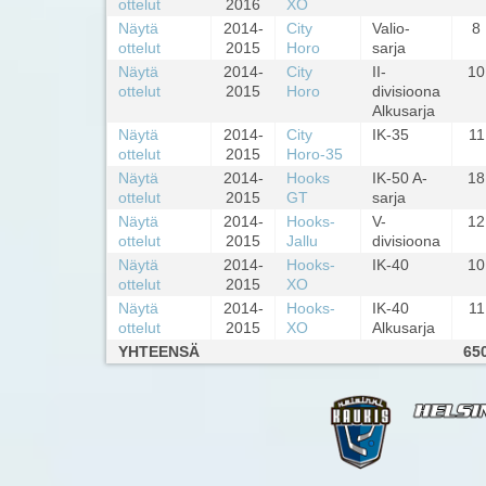
ottelut
2016
XO
Näytä
2014-
City
Valio-
8
ottelut
2015
Horo
sarja
Näytä
2014-
City
II-
10
ottelut
2015
Horo
divisioona
Alkusarja
Näytä
2014-
City
IK-35
11
ottelut
2015
Horo-35
Näytä
2014-
Hooks
IK-50 A-
18
ottelut
2015
GT
sarja
Näytä
2014-
Hooks-
V-
12
ottelut
2015
Jallu
divisioona
Näytä
2014-
Hooks-
IK-40
10
ottelut
2015
XO
Näytä
2014-
Hooks-
IK-40
11
ottelut
2015
XO
Alkusarja
YHTEENSÄ
65