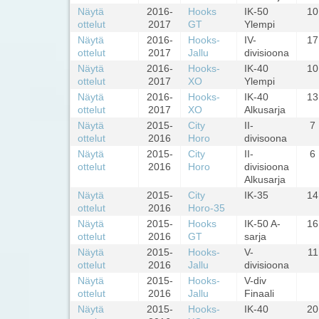
Näytä
2016-
Hooks
IK-50
10
ottelut
2017
GT
Ylempi
Näytä
2016-
Hooks-
IV-
17
ottelut
2017
Jallu
divisioona
Näytä
2016-
Hooks-
IK-40
10
ottelut
2017
XO
Ylempi
Näytä
2016-
Hooks-
IK-40
13
ottelut
2017
XO
Alkusarja
Näytä
2015-
City
II-
7
ottelut
2016
Horo
divisoona
Näytä
2015-
City
II-
6
ottelut
2016
Horo
divisioona
Alkusarja
Näytä
2015-
City
IK-35
14
ottelut
2016
Horo-35
Näytä
2015-
Hooks
IK-50 A-
16
ottelut
2016
GT
sarja
Näytä
2015-
Hooks-
V-
11
ottelut
2016
Jallu
divisioona
Näytä
2015-
Hooks-
V-div
ottelut
2016
Jallu
Finaali
Näytä
2015-
Hooks-
IK-40
20