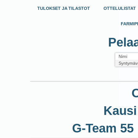
TULOKSET JA TILASTOT
OTTELULISTAT
FARMIP
Pelaa
Nimi
Syntymäv
O
Kausi
G-Team 55 :