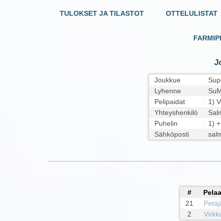
TULOKSET JA TILASTOT
OTTELULISTAT
FARMIP
J
Joukkue
Sup
Lyhenne
SuM
Pelipaidat
1) V
Yhteyshenkilö
Sal
Puhelin
1) 
Sähköposti
sal
#
Pelaa
21
Petäj
2
Virkk