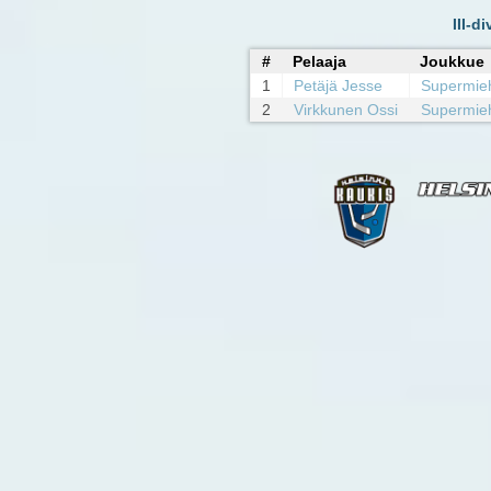
III-d
#
Pelaaja
Joukkue
1
Petäjä Jesse
Supermie
2
Virkkunen Ossi
Supermie