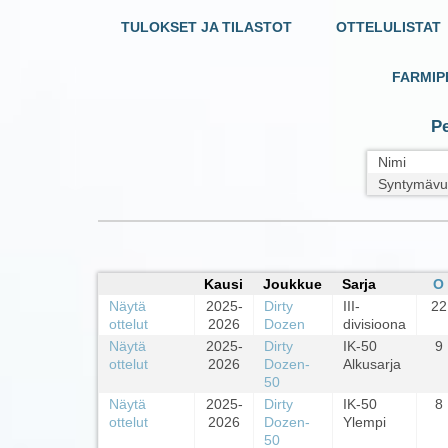
TULOKSET JA TILASTOT
OTTELULISTAT
FARMIP
Pe
Nimi
Syntymävu
Kausi
Joukkue
Sarja
O
Näytä
2025-
Dirty
III-
22
ottelut
2026
Dozen
divisioona
Näytä
2025-
Dirty
IK-50
9
ottelut
2026
Dozen-
Alkusarja
50
Näytä
2025-
Dirty
IK-50
8
ottelut
2026
Dozen-
Ylempi
50