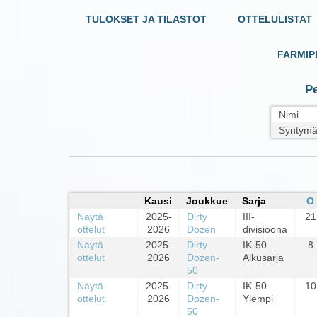
TULOKSET JA TILASTOT
OTTELULISTAT
FARMIP
Pe
Nimi
Syntymä
Kausi
Joukkue
Sarja
O
Näytä
2025-
Dirty
III-
21
ottelut
2026
Dozen
divisioona
Näytä
2025-
Dirty
IK-50
8
ottelut
2026
Dozen-
Alkusarja
50
Näytä
2025-
Dirty
IK-50
10
ottelut
2026
Dozen-
Ylempi
50