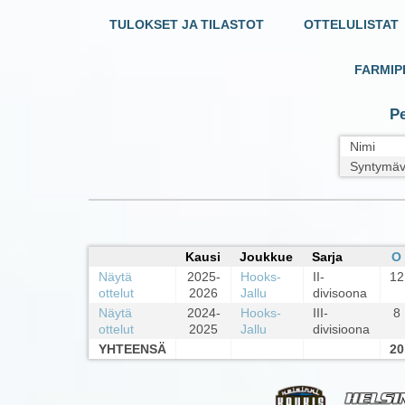
TULOKSET JA TILASTOT
OTTELULISTAT
FARMIP
Pe
Nimi
Syntymäv
Kausi
Joukkue
Sarja
O
Näytä
2025-
Hooks-
II-
12
ottelut
2026
Jallu
divisoona
Näytä
2024-
Hooks-
III-
8
ottelut
2025
Jallu
divisioona
YHTEENSÄ
20