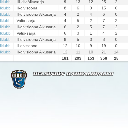
llklubb
III-div Alkusarja
9
13
12
25
2
llklubb
II-divisoona
8
6
9
15
0
llklubb
II-divisioona Alkusarja
4
2
4
6
0
llklubb
Valio-sarja
4
5
2
7
2
llklubb
II-divisioona Alkusarja
6
2
5
7
2
llklubb
Valio-sarja
6
3
1
4
2
llklubb
II-divisioona Alkusarja
8
5
3
8
0
llklubb
II-divisoona
12
10
9
19
0
llklubb
II-divisioona Alkusarja
12
11
10
21
14
181
203
153
356
28