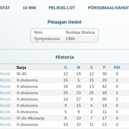
STAT
10 MIN
PELIKIELLOT
PÖRSSIMAALIVAHDI
Pelaajan tiedot
Nimi
Nuolioja Markus
Syntymävuosi
1986
Historia
Sarja
O
M
S
P
RM
llklubb
IK-40
12
18
12
30
0
llklubb
II-divisoona
16
5
15
20
2
llklubb
II-divisoona
18
29
13
42
0
llklubb
II-divisoona
20
23
25
48
2
llklubb
II-divisoona
14
27
9
36
2
llklubb
II-divisoona
9
15
4
19
0
llklubb
II-divisoona
5
9
2
11
0
llklubb
III-div Alkusarja
8
10
7
17
0
llklubb
II-divisoona
10
10
11
21
0