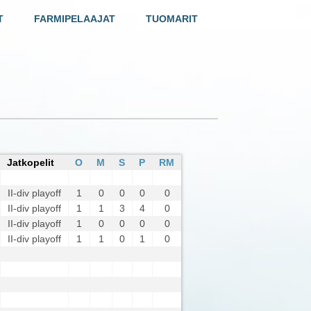
T
FARMIPELAAJAT
TUOMARIT
Jatkopelit
O
M
S
P
RM
II-div playoff
1
0
0
0
0
II-div playoff
1
1
3
4
0
II-div playoff
1
0
0
0
0
II-div playoff
1
1
0
1
0