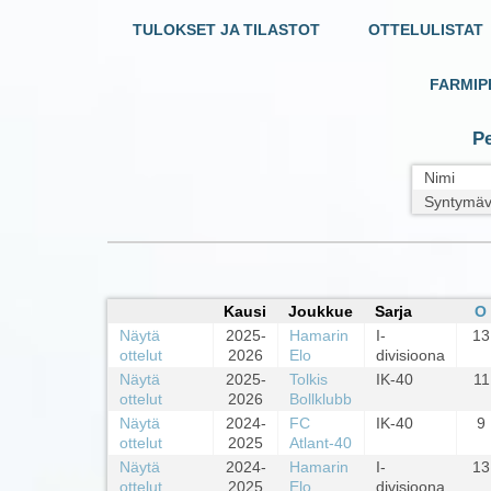
TULOKSET JA TILASTOT
OTTELULISTAT
FARMIP
Pe
Nimi
Syntymäv
Kausi
Joukkue
Sarja
O
Näytä
2025-
Hamarin
I-
13
ottelut
2026
Elo
divisioona
Näytä
2025-
Tolkis
IK-40
11
ottelut
2026
Bollklubb
Näytä
2024-
FC
IK-40
9
ottelut
2025
Atlant-40
Näytä
2024-
Hamarin
I-
13
ottelut
2025
Elo
divisioona