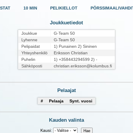
STAT
10 MIN
PELIKIELLOT
PÖRSSIMAALIVAHDI
Joukkuetiedot
Joukkue
G-Team 50
Lyhenne
G-Team 50
Pelipaidat
1) Punainen 2) Sininen
Yhteyshenkilö
Eriksson Christian
Puhelin
1) +358443294599 2) -
Sähköposti
christian.eriksson@kolumbus.fi
Pelaajat
#
Pelaaja
Synt. vuosi
Kauden valinta
Kausi: