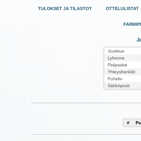
TULOKSET JA TILASTOT
OTTELULISTAT
FARMIP
J
Joukkue
Lyhenne
Pelipaidat
Yhteyshenkilö
Puhelin
Sähköposti
#
Pe