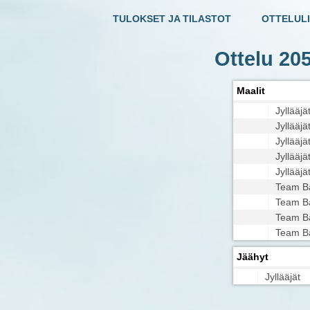
TULOKSET JA TILASTOT
OTTELULI
Ottelu 20
Maalit
Jyllääjä
Jyllääjä
Jyllääjä
Jyllääjä
Jyllääjä
Team B
Team B
Team B
Team B
Jäähyt
Jyllääjät