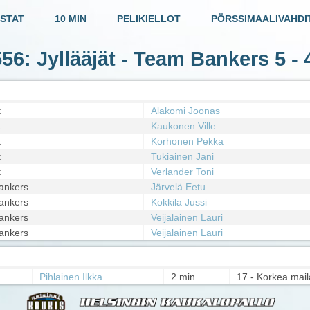
STAT
10 MIN
PELIKIELLOT
PÖRSSIMAALIVAHDI
556: Jyllääjät - Team Bankers
5 - 
t
Alakomi Joonas
t
Kaukonen Ville
t
Korhonen Pekka
t
Tukiainen Jani
t
Verlander Toni
ankers
Järvelä Eetu
ankers
Kokkila Jussi
ankers
Veijalainen Lauri
ankers
Veijalainen Lauri
Pihlainen Ilkka
2 min
17 - Korkea mail