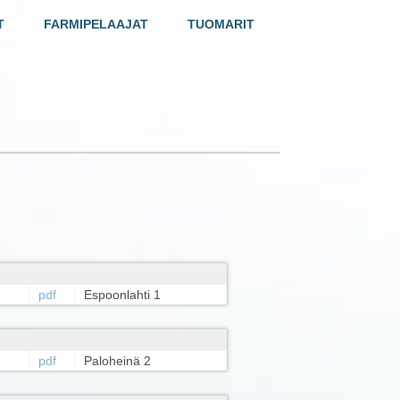
T
FARMIPELAAJAT
TUOMARIT
pdf
Espoonlahti 1
pdf
Paloheinä 2