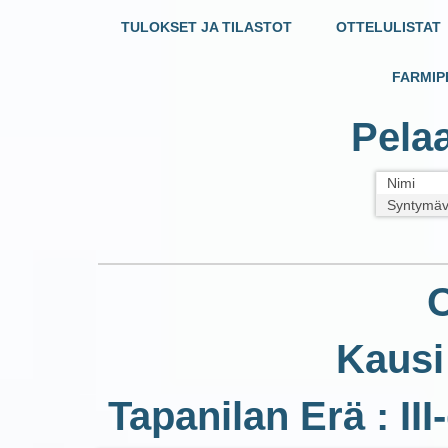
TULOKSET JA TILASTOT
OTTELULISTAT
FARMIP
Pelaa
Nimi
Syntymäv
O
Kausi
Tapanilan Erä : III