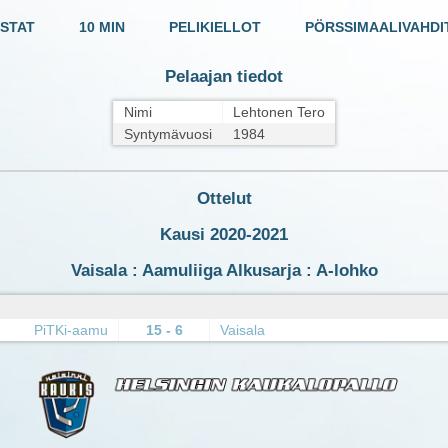
STAT
10 MIN
PELIKIELLOT
PÖRSSIMAALIVAHDI
Pelaajan tiedot
Nimi
Lehtonen Tero
Syntymävuosi
1984
Ottelut
Kausi 2020-2021
Vaisala : Aamuliiga Alkusarja : A-lohko
PiTKi-aamu
15 - 6
Vaisala