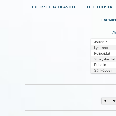
TULOKSET JA TILASTOT
OTTELULISTAT
FARMIP
J
Joukkue
Lyhenne
Pelipaidat
Yhteyshenkil
Puhelin
Sähköposti
#
Pe